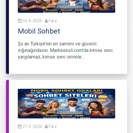
03-6-2026
Farz
Mobil Sohbet
Şu an Türkiye’nin en samimi ve güvenli
sığınağındasın. Markasesli.com‘da kimse seni
yargılamaz, kimse seni isminle…
27-5-2026
Farz