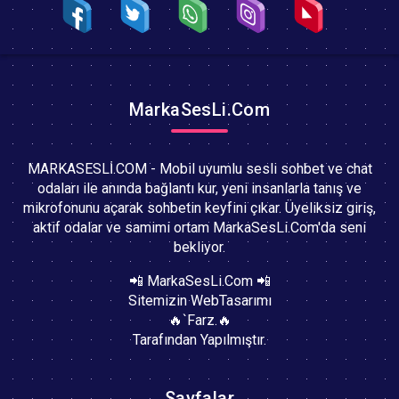
MarkaSesLi.Com
MARKASESLİ.COM - Mobil uyumlu sesli sohbet ve chat
odaları ile anında bağlantı kur, yeni insanlarla tanış ve
mikrofonunu açarak sohbetin keyfini çıkar. Üyeliksiz giriş,
aktif odalar ve samimi ortam MarkaSesLi.Com'da seni
bekliyor.
📲 MarkaSesLi.Com 📲
Sitemizin WebTasarımı
🔥`Farz.🔥
Tarafından Yapılmıştır.
Sayfalar