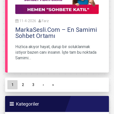
11-4-2026
Farz
MarkaSesli.Com – En Samimi
Sohbet Ortamı
Hızlıca akıyor hayat, durup bir soluklanmak
istiyor bazen canı insanın. İşte tam bu noktada
Samimi…
Sayfa gezinme
Geçerli Sayfa
Sayfa
Sayfa
1
2
3
›
»
Kategoriler