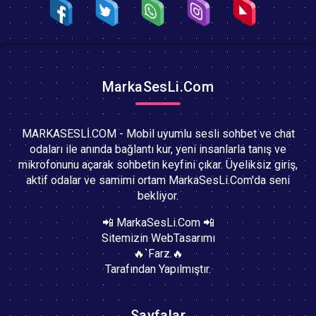
MarkaSesLi.Com
MARKASESLİ.COM - Mobil uyumlu sesli sohbet ve chat
odaları ile anında bağlantı kur, yeni insanlarla tanış ve
mikrofonunu açarak sohbetin keyfini çıkar. Üyeliksiz giriş,
aktif odalar ve samimi ortam MarkaSesLi.Com'da seni
bekliyor.
📲 MarkaSesLi.Com 📲
Sitemizin WebTasarımı
🔥`Farz.🔥
Tarafından Yapılmıştır.
Sayfalar