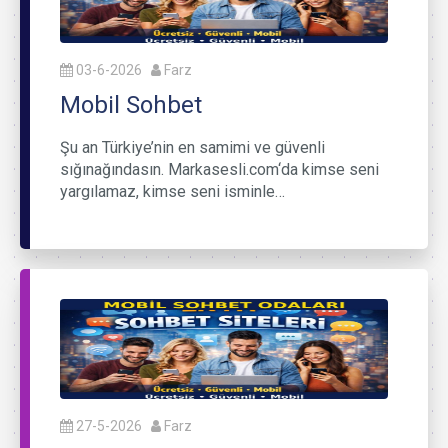
03-6-2026
Farz
Mobil Sohbet
Şu an Türkiye’nin en samimi ve güvenli
sığınağındasın. Markasesli.com‘da kimse seni
yargılamaz, kimse seni isminle…
27-5-2026
Farz