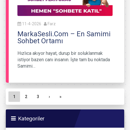
11-4-2026
Farz
MarkaSesli.Com – En Samimi
Sohbet Ortamı
Hızlıca akıyor hayat, durup bir soluklanmak
istiyor bazen canı insanın. İşte tam bu noktada
Samimi…
Sayfa gezinme
Geçerli Sayfa
Sayfa
Sayfa
1
2
3
›
»
Kategoriler