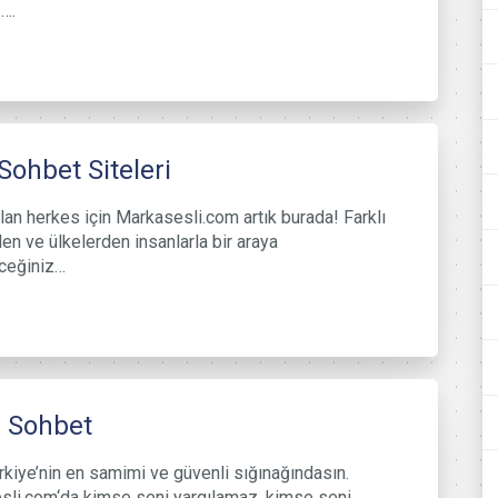
….
Sohbet Siteleri
ılan herkes için Markasesli.com artık burada! Farklı
den ve ülkelerden insanlarla bir araya
ceğiniz…
 Sohbet
rkiye’nin en samimi ve güvenli sığınağındasın.
li.com‘da kimse seni yargılamaz, kimse seni