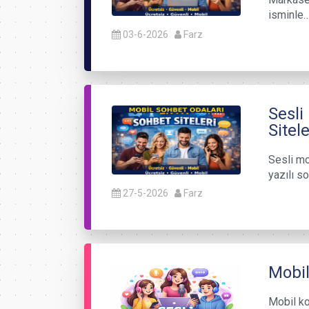
isminle
03-6-2026
Farz
Sesli
Sitele
Sesli mo
yazılı so
27-5-2026
Farz
Mobil
Mobil ko