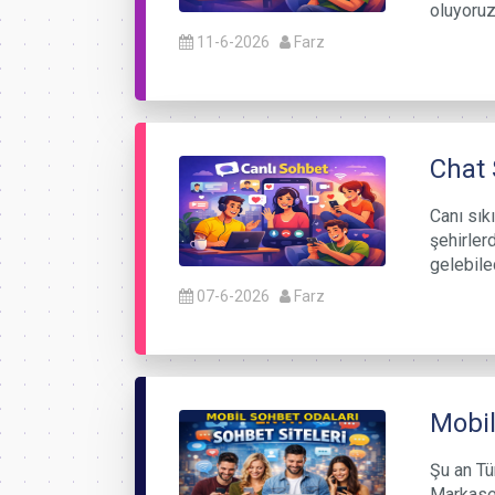
oluyoruz
11-6-2026
Farz
Chat 
Canı sık
şehirler
gelebile
07-6-2026
Farz
Mobil
Şu an Tü
Markases