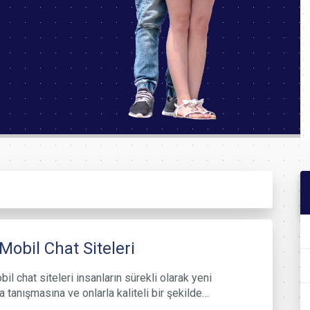
 Mobil Chat Siteleri
il chat siteleri insanların sürekli olarak yeni
a tanışmasına ve onlarla kaliteli bir şekilde…