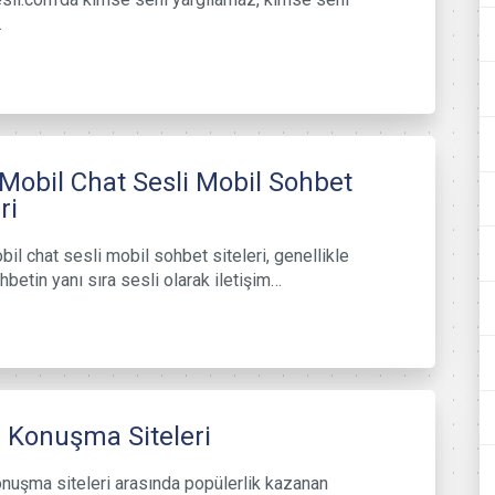
…
 Mobil Chat Sesli Mobil Sohbet
ri
bil chat sesli mobil sohbet siteleri, genellikle
hbetin yanı sıra sesli olarak iletişim…
 Konuşma Siteleri
nuşma siteleri arasında popülerlik kazanan