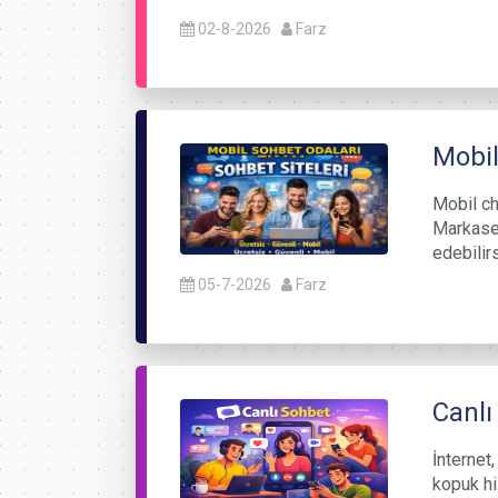
02-8-2026
Farz
Mobil
Mobil ch
Markase
edebilir
05-7-2026
Farz
Canlı 
İnternet
kopuk h