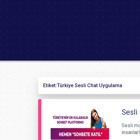
Etiket:
Türkiye Sesli Chat Uygulama
Sesli
Sesli mob
insanlarl