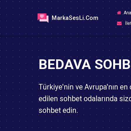
Ana
MarkaSesLi.Com
İle
BEDAVA SOHB
Türkiye'nin ve Avrupa'nın en 
edilen sohbet odalarında si
sohbet edin.