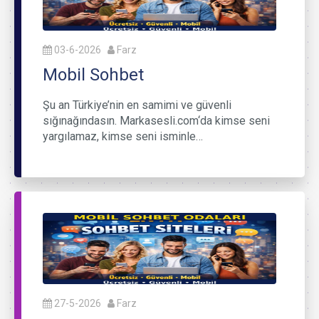
03-6-2026
Farz
Mobil Sohbet
Şu an Türkiye’nin en samimi ve güvenli
sığınağındasın. Markasesli.com‘da kimse seni
yargılamaz, kimse seni isminle…
27-5-2026
Farz