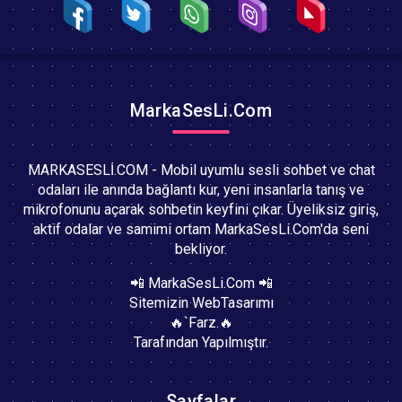
MarkaSesLi.Com
MARKASESLİ.COM - Mobil uyumlu sesli sohbet ve chat
odaları ile anında bağlantı kur, yeni insanlarla tanış ve
mikrofonunu açarak sohbetin keyfini çıkar. Üyeliksiz giriş,
aktif odalar ve samimi ortam MarkaSesLi.Com'da seni
bekliyor.
📲 MarkaSesLi.Com 📲
Sitemizin WebTasarımı
🔥`Farz.🔥
Tarafından Yapılmıştır.
Sayfalar