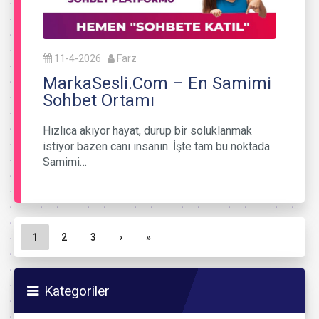
11-4-2026
Farz
MarkaSesli.Com – En Samimi
Sohbet Ortamı
Hızlıca akıyor hayat, durup bir soluklanmak
istiyor bazen canı insanın. İşte tam bu noktada
Samimi…
Sayfa gezinme
Geçerli Sayfa
Sayfa
Sayfa
1
2
3
›
»
Kategoriler