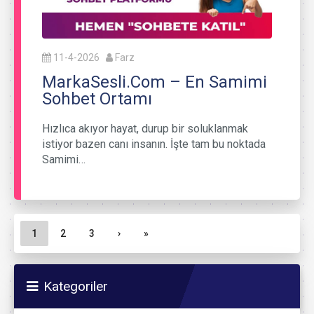
11-4-2026
Farz
MarkaSesli.Com – En Samimi
Sohbet Ortamı
Hızlıca akıyor hayat, durup bir soluklanmak
istiyor bazen canı insanın. İşte tam bu noktada
Samimi…
Sayfa gezinme
Geçerli Sayfa
Sayfa
Sayfa
1
2
3
›
»
Kategoriler