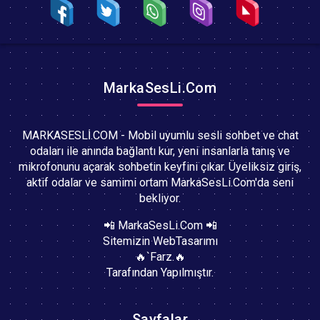
MarkaSesLi.Com
MARKASESLİ.COM - Mobil uyumlu sesli sohbet ve chat
odaları ile anında bağlantı kur, yeni insanlarla tanış ve
mikrofonunu açarak sohbetin keyfini çıkar. Üyeliksiz giriş,
aktif odalar ve samimi ortam MarkaSesLi.Com'da seni
bekliyor.
📲 MarkaSesLi.Com 📲
Sitemizin WebTasarımı
🔥`Farz.🔥
Tarafından Yapılmıştır.
Sayfalar