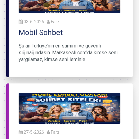
03-6-2026
Farz
Mobil Sohbet
Şu an Türkiye’nin en samimi ve güvenli
sığınağındasın. Markasesli.com‘da kimse seni
yargılamaz, kimse seni isminle…
27-5-2026
Farz