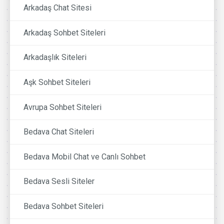
Arkadaş Chat Sitesi
Arkadaş Sohbet Siteleri
Arkadaşlık Siteleri
Aşk Sohbet Siteleri
Avrupa Sohbet Siteleri
Bedava Chat Siteleri
Bedava Mobil Chat ve Canlı Sohbet
Bedava Sesli Siteler
Bedava Sohbet Siteleri