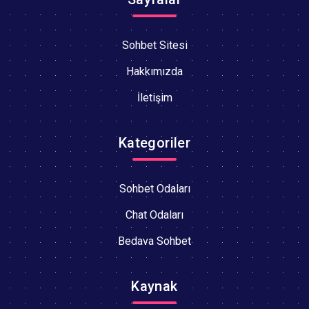
Sohbet Sitesi
Hakkımızda
İletişim
Kategoriler
Sohbet Odaları
Chat Odaları
Bedava Sohbet
Kaynak