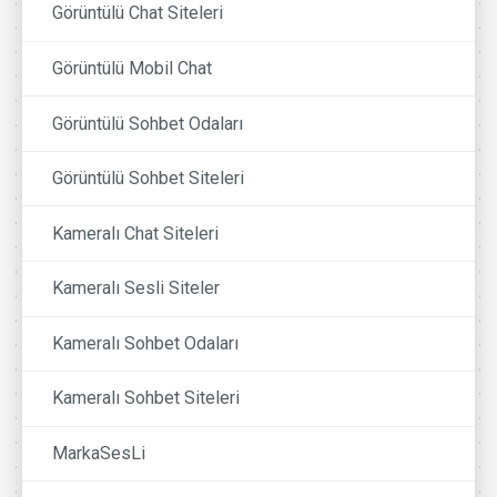
Görüntülü Chat Siteleri
Görüntülü Mobil Chat
Görüntülü Sohbet Odaları
Görüntülü Sohbet Siteleri
Kameralı Chat Siteleri
Kameralı Sesli Siteler
Kameralı Sohbet Odaları
Kameralı Sohbet Siteleri
MarkaSesLi