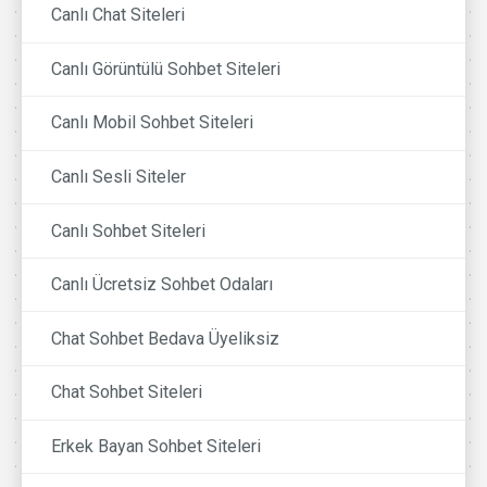
Canlı Chat Siteleri
Canlı Görüntülü Sohbet Siteleri
Canlı Mobil Sohbet Siteleri
Canlı Sesli Siteler
Canlı Sohbet Siteleri
Canlı Ücretsiz Sohbet Odaları
Chat Sohbet Bedava Üyeliksiz
Chat Sohbet Siteleri
Erkek Bayan Sohbet Siteleri